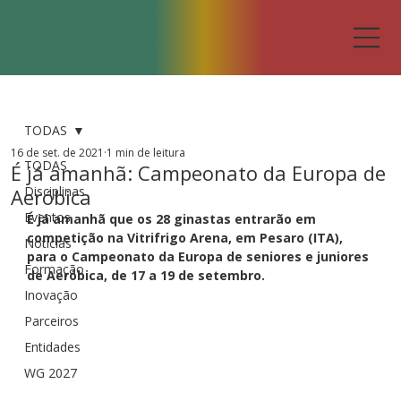
TODAS
16 de set. de 2021
1 min de leitura
TODAS
É já amanhã: Campeonato da Europa de
Disciplinas
Aeróbica
Eventos
É já amanhã que os 28 ginastas entrarão em 
competição na Vitrifrigo Arena, em Pesaro (ITA), 
Notícias
para o Campeonato da Europa de seniores e juniores 
Formação
de Aeróbica, de 17 a 19 de setembro.
Inovação
Parceiros
Entidades
WG 2027