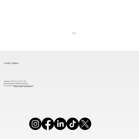
Contatos Rápidos
Telefone: (00 351) 218 141 145
(chamada para a rede fixa nacional)
​E-mail geral:
federacao@ginastica.org
Aeróbica: Grupo português conquista
Medalha de Bronze na Taça do Mundo
de Oradea