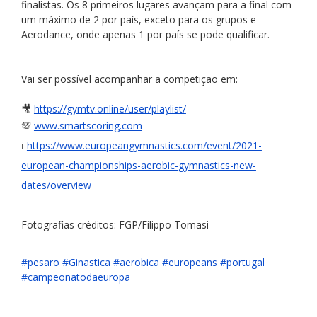
finalistas. Os 8 primeiros lugares avançam para a final com 
um máximo de 2 por país, exceto para os grupos e 
Aerodance, onde apenas 1 por país se pode qualificar.
Vai ser possível acompanhar a competição em:
🎥 
https://gymtv.online/user/playlist/
💯 
www.smartscoring.com
ℹ️ 
https://www.europeangymnastics.com/event/2021-
european-championships-aerobic-gymnastics-new-
dates/overview
Fotografias créditos: FGP/Filippo Tomasi
#pesaro
#Ginastica
#aerobica
#europeans
#portugal
#campeonatodaeuropa