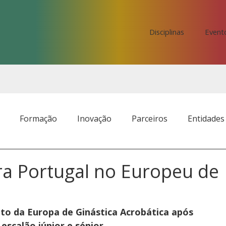
Disciplinas
Event
Formação
Inovação
Parceiros
Entidades
a Portugal no Europeu de
o da Europa de Ginástica Acrobática após 
escalão júnior e sénior. 