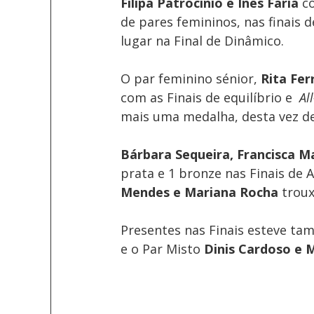
Filipa Patrocínio e Inês Faria
 c
de pares femininos, nas finais d
lugar na Final de Dinâmico.
O par feminino sénior, 
Rita Fer
com as Finais de equilíbrio e  
Al
mais uma medalha, desta vez d
Bárbara Sequeira, Francisca Ma
prata e 1 bronze nas Finais de Al
Mendes e Mariana Rocha
 trou
Presentes nas Finais esteve ta
e o Par Misto 
Dinis Cardoso e 