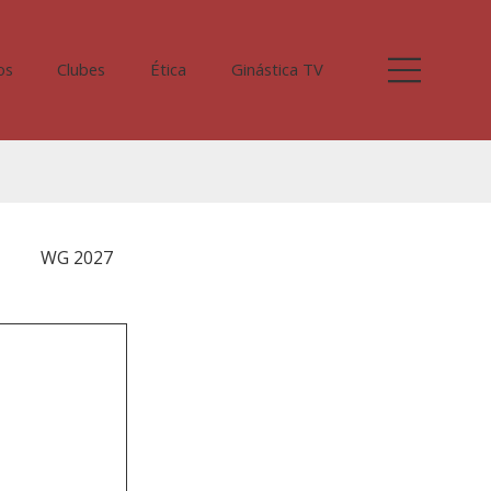
os
Clubes
Ética
Ginástica TV
WG 2027