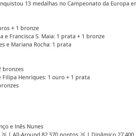
onquistou 13 medalhas no Campeonato da Europa e
ouros + 1 bronze
 e Francisca S. Maia: 1 prata + 1 bronze
s e Mariana Rocha: 1 prata
2 bronzes
 Filipa Henriques: 1 ouro + 1 prata
 bronzes
nço e Inês Nunes
s 🥉 | All-Around 82.370 pontos 🥉 | Dinâmico 27.400 