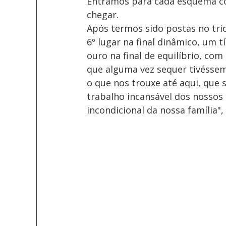
Entrámos para cada esquema co
chegar. 
Após termos sido postas no trio
6º lugar na final dinâmico, um 
ouro na final de equilíbrio, co
que alguma vez sequer tivésse
o que nos trouxe até aqui, que 
trabalho incansável dos nossos
incondicional da nossa família"