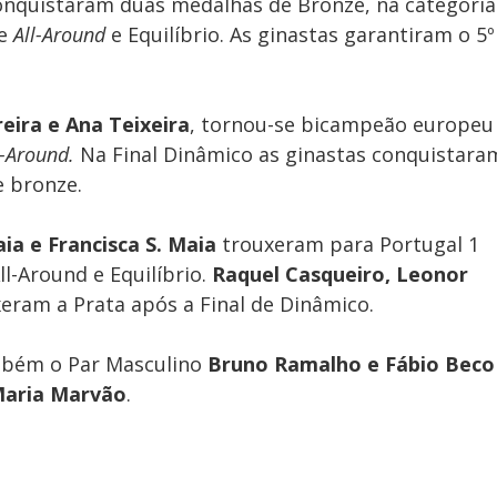
onquistaram duas medalhas de Bronze, na categoria
e 
All-Around 
e Equilíbrio. As ginastas garantiram o 5º
reira e Ana Teixeira
, tornou-se bicampeão europeu
l-Around. 
Na Final Dinâmico as ginastas conquistara
e bronze.
ia e Francisca S. Maia 
trouxeram para Portugal 1 
l-Around e Equilíbrio. 
Raquel Casqueiro, Leonor 
xeram a Prata após a Final de Dinâmico.
mbém o Par Masculino 
Bruno Ramalho e Fábio Beco
Maria Marvão
.