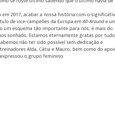
mo se fosse último sabendo que o último havia de 
 em 2017, acabar a nossa história com o significativ
título de vice-campeões da Europa em 
All-Around
 e u
m o um esquema tão importante para nós, é mais do 
mos sonhado. Estamos eternamente gratas por tudo
sabemos não ter sido possível sem dedicação e 
 treinadores Alda, Cátia e Mauro, bem como do apoi
, expressou o grupo feminino.