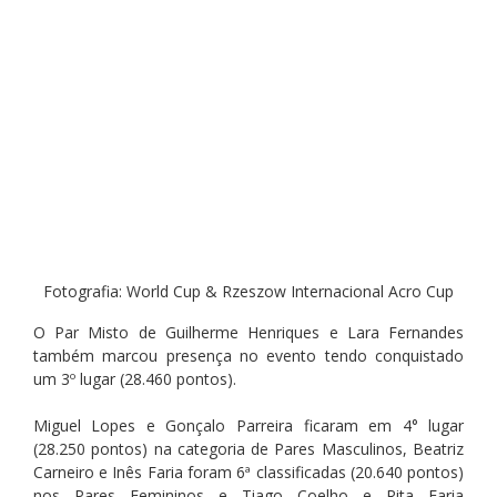
Fotografia: World Cup & Rzeszow Internacional Acro Cup
O Par Misto de Guilherme Henriques e Lara Fernandes 
também marcou presença no evento tendo conquistado 
um 3º lugar (28.460 pontos).
Miguel Lopes e Gonçalo Parreira ficaram em 4° lugar 
(28.250 pontos) na categoria de Pares Masculinos, Beatriz 
Carneiro e Inês Faria foram 6ª classificadas (20.640 pontos) 
nos Pares Femininos e Tiago Coelho e Rita Faria 