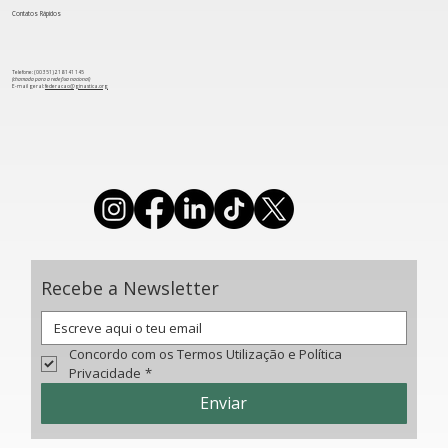
Contatos Rápidos
Telefone: (00 351) 218 141 145
(chamada para a rede fixa nacional)
​E-mail geral:
federacao@ginastica.org
Acrobática: Seleção Nacional em
destaque na Taça do Mundo de Aalen
Recebe a Newsletter
Concordo com os Termos Utilização e Política 
Privacidade
*
Enviar