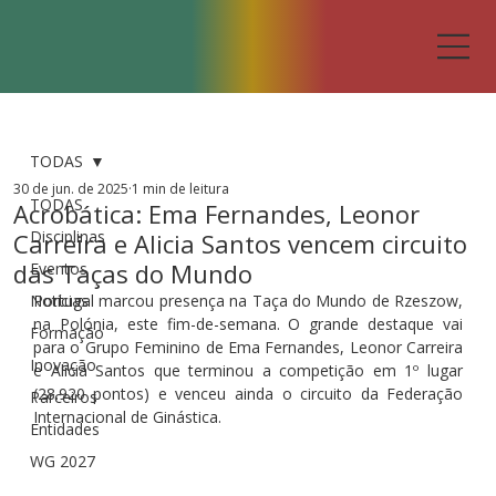
TODAS
30 de jun. de 2025
1 min de leitura
TODAS
Acrobática: Ema Fernandes, Leonor
Disciplinas
Carreira e Alicia Santos vencem circuito
das Taças do Mundo
Eventos
Notícias
Portugal marcou presença na Taça do Mundo de Rzeszow, 
na Polónia, este fim-de-semana. O grande destaque vai 
Formação
para o Grupo Feminino de Ema Fernandes, Leonor Carreira 
Inovação
e Alicia Santos que terminou a competição em 1º lugar 
(28.920 pontos) e venceu ainda o circuito da Federação 
Parceiros
Internacional de Ginástica.
Entidades
WG 2027