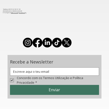
Telefone: (00 351) 218 141 145
(chamada para a rede fixa nacional)
​E-mail geral:
federacao@ginastica.org
Acrobática: Tudo o que precisa de
saber sobre a Taça do Mundo da Maia
Recebe a Newsletter
Concordo com os Termos Utilização e Política 
Privacidade
*
Enviar