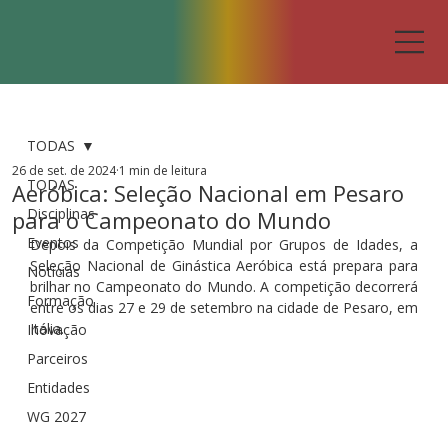
TODAS
26 de set. de 2024
1 min de leitura
TODAS
Aeróbica: Seleção Nacional em Pesaro
Disciplinas
para o Campeonato do Mundo
Eventos
Depois da Competição Mundial por Grupos de Idades, a 
Seleção Nacional de Ginástica Aeróbica está prepara para 
Notícias
brilhar no Campeonato do Mundo. A competição decorrerá 
Formação
entre os dias 27 e 29 de setembro na cidade de Pesaro, em 
Itália.
Inovação
Parceiros
Entidades
WG 2027