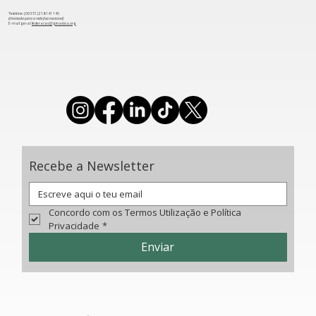
Telefone: (00 351) 218 141 145
(chamada para a rede fixa nacional)
​E-mail geral:
federacao@ginastica.org
Vila do Conde premiou clubes
vencedores da Taça de Portugal de
Trampolins
Recebe a Newsletter
Concordo com os Termos Utilização e Política 
Privacidade
*
Enviar