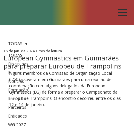
TODAS
16 de jan. de 2024
1 min de leitura
TODAS
European Gymnastics em Guimarães
Disciplinas
para preparar Europeu de Trampolins
Eventos
Alguns membros da Comissão de Organização Local 
(LOC) estiveram em Guimarães para uma reunião de 
Notícias
coordenação com alguns delegados da European 
Formação
Gymnastics (EG) de forma a preparar o Campeonato da 
Europa de Trampolins. O encontro decorreu entre os dias 
Inovação
12 e 14 de janeiro.
Parceiros
Entidades
WG 2027