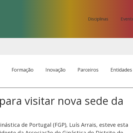
Disciplinas
Event
Formação
Inovação
Parceiros
Entidades
para visitar nova sede da
ástica de Portugal (FGP), Luís Arrais, esteve esta 
idente da Associação de Ginástica do Distrito de 