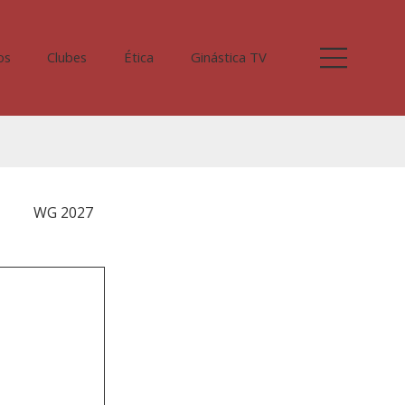
os
Clubes
Ética
Ginástica TV
WG 2027