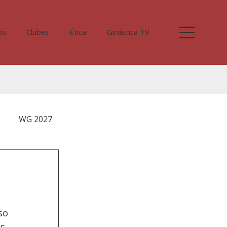
os
Clubes
Ética
Ginástica TV
WG 2027
o 
s-