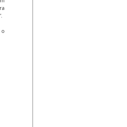
m 
a 
. 
o 