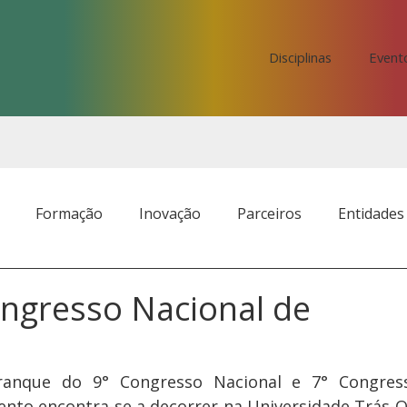
Disciplinas
Event
Formação
Inovação
Parceiros
Entidades
ngresso Nacional de
rranque do 9° Congresso Nacional e 7° Congress
vento encontra-se a decorrer na Universidade Trás-O