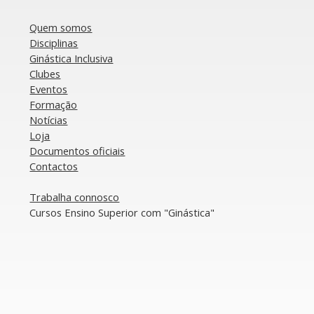
Quem somos
Disciplinas
Ginástica Inclusiva
Clubes
FGP em Números: 2023, um
Lig
Eventos
ano de estabilidade e
co
Formação
compromisso
ép
Notícias
Loja
Documentos oficiais​
​Contactos
​Trabalha connosco
​Cursos Ensino Superior com "Ginástica"