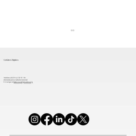
Contatos Rápidos
Telefone: (00 351) 218 141 145
(chamada para a rede fixa nacional)
​E-mail geral:
federacao@ginastica.org
FGP em Números: 2023, um ano de
estabilidade e compromisso