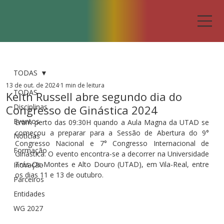
TODAS
13 de out. de 2024
1 min de leitura
TODAS
Keith Russell abre segundo dia do
Disciplinas
Congresso de Ginástica 2024
Eventos
Eram perto das 09:30H quando a Aula Magna da UTAD se 
começou a preparar para a Sessão de Abertura do 9° 
Notícias
Congresso Nacional e 7° Congresso Internacional de 
Formação
Ginástica. O evento encontra-se a decorrer na Universidade 
Trás-Os-Montes e Alto Douro (UTAD), em Vila-Real, entre 
Inovação
os dias 11 e 13 de outubro.
Parceiros
Entidades
WG 2027