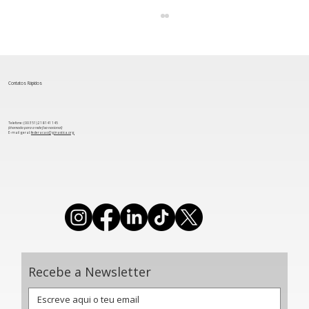
Contatos Rápidos
Telefone: (00 351) 218 141 145
(chamada para a rede fixa nacional)
​E-mail geral:
federacao@ginastica.org
Aeróbica: Grupo português conquista
Medalha de Bronze na Taça do Mundo
de Oradea
Recebe a Newsletter