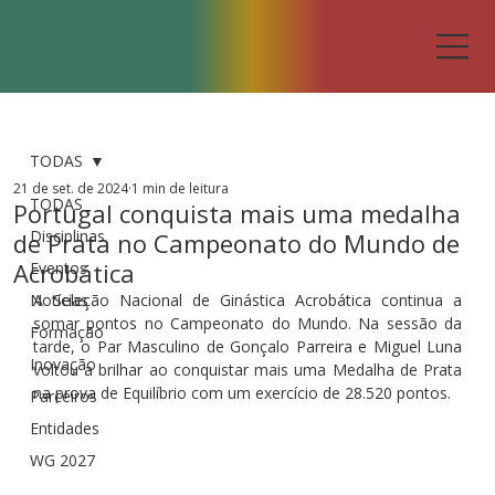
TODAS
21 de set. de 2024
1 min de leitura
TODAS
Portugal conquista mais uma medalha
Disciplinas
de Prata no Campeonato do Mundo de
Acrobática
Eventos
Notícias
A Seleção Nacional de Ginástica Acrobática continua a 
somar pontos no Campeonato do Mundo. Na sessão da 
Formação
tarde, o Par Masculino de Gonçalo Parreira e Miguel Luna 
Inovação
voltou a brilhar ao conquistar mais uma Medalha de Prata 
na prova de Equilíbrio com um exercício de 28.520 pontos.
Parceiros
Entidades
WG 2027