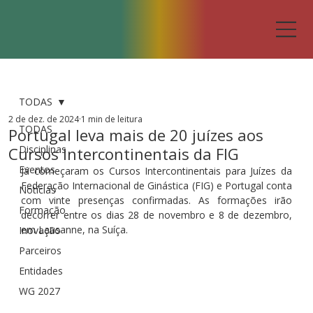
TODAS
2 de dez. de 2024
1 min de leitura
TODAS
Portugal leva mais de 20 juízes aos
Disciplinas
Cursos Intercontinentais da FIG
Eventos
Já começaram os Cursos Intercontinentais para Juízes da 
Federação Internacional de Ginástica (FIG) e Portugal conta 
Notícias
com vinte presenças confirmadas. As formações irão 
Formação
decorrer entre os dias 28 de novembro e 8 de dezembro, 
em Lausanne, na Suíça.
Inovação
Parceiros
Entidades
WG 2027