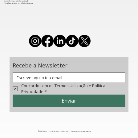
(chamada para a rede fixa nacional)
​E-mail geral:
federacao@ginastica.org
Clube A4 vence Prémio "Clube Top" do
IPDJ
Recebe a Newsletter
Concordo com os Termos Utilização e Política 
Privacidade
*
Enviar
© 2025 Federação de Ginástica de Portugal. Todos os direitos reservados.