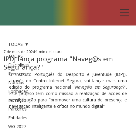
TODAS
7 de mar. de 2024
1 min de leitura
TODAS
IPDJ lança programa "Naveg@s em
Disciplinas
Segurança?"
Eventos
O Instituto Português do Desporto e Juventude (IDPJ), 
através do Centro Internet Segura, vai lançar mais uma 
Notícias
edição do programa nacional 
"Naveg@s em Segurança?"
. 
Formação
Este projeto tem como missão a realização de ações de 
sensibilização para "promover uma cultura de presença e 
Inovação
navegação inteligente e crítica no mundo digital". 
Parceiros
Entidades
WG 2027