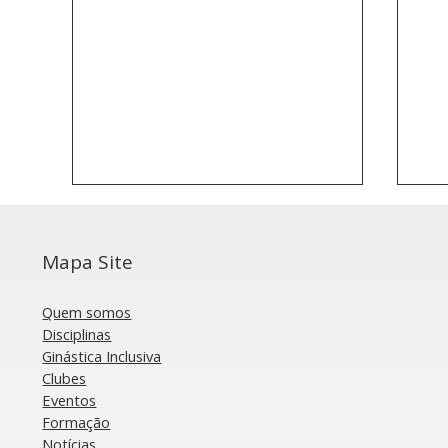
Mapa Site
Quem somos
Disciplinas
Ginástica Inclusiva
Clubes
Aeróbica: Grupo português
Ae
Eventos
conquista Medalha de
sei
Formação
Bronze na Taça do Mundo
Mu
Notícias