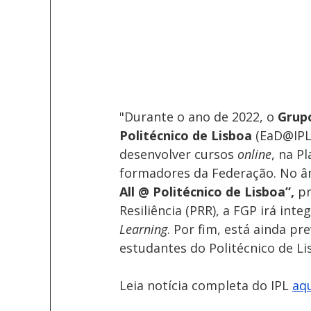
"Durante o ano de 2022, o 
Grupo
Politécnico de Lisboa
 (EaD@IPL
desenvolver cursos 
online
, na P
formadores da Federação. No â
All @ Politécnico de Lisboa”,
 p
Resiliência (PRR), a FGP irá in
Learning
. Por fim, está ainda pr
estudantes do Politécnico de Lis
Leia notícia completa do IPL 
aq