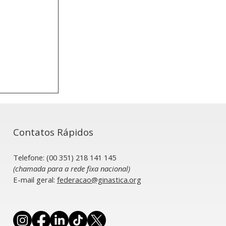
Contatos Rápidos
Telefone: (00 351) 218 141 145
(chamada para a rede fixa nacional)
​E-mail geral:
federacao@ginastica.org
o Nacional
ça do
a