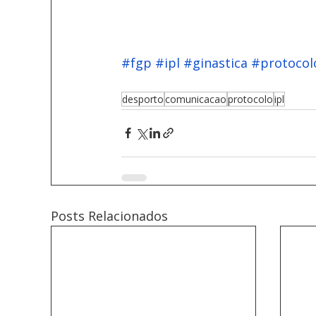
#fgp
#ipl
#ginastica
#protocol
desporto
comunicacao
protocolo
ipl
Posts Relacionados