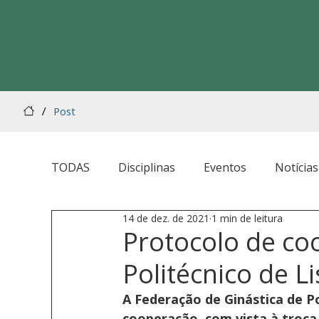
/
Post
TODAS
Disciplinas
Eventos
Notícias
14 de dez. de 2021
1 min de leitura
Protocolo de co
Politécnico de L
A Federação de Ginástica de P
cooperação, com vista à troca 