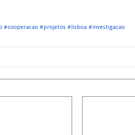
o
#cooperacao
#projetos
#lisboa
#investigacao