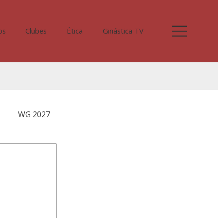
os
Clubes
Ética
Ginástica TV
WG 2027