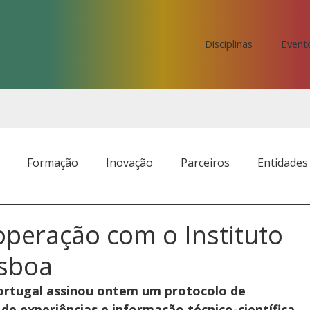
Disciplinas
Event
Formação
Inovação
Parceiros
Entidades
operação com o Instituto
isboa
ortugal assinou ontem um protocolo de 
de experiências e informação técnico-científica, 