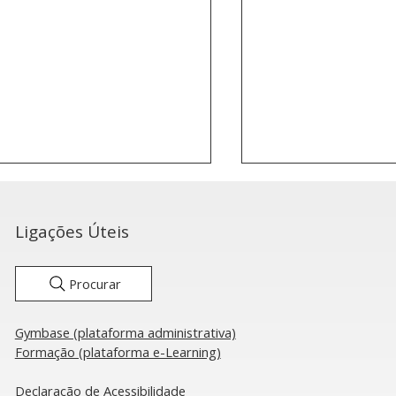
Ligações Úteis
Procurar
Gymbase (plataforma administrativa)
róbica: Portugal garante
Aeróbica: Seleçã
Formação (plataforma e-Learning)
s finais na Taça do
pronta para a Ta
ndo de Oradea
Mundo de Orade
Declaração de Acessibilidade