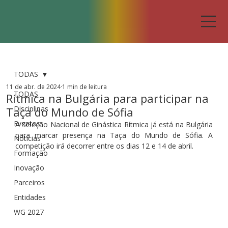
TODAS
11 de abr. de 2024
1 min de leitura
TODAS
Rítmica na Bulgária para participar na
Disciplinas
Taça do Mundo de Sófia
Eventos
A Seleção Nacional de Ginástica Rítmica já está na Bulgária 
para marcar presença na Taça do Mundo de Sófia. A 
Notícias
competição irá decorrer entre os dias 12 e 14 de abril. 
Formação
Inovação
Parceiros
Entidades
WG 2027