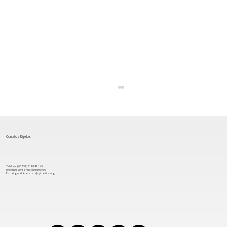
Contatos Rápidos
Telefone: (00 351) 218 141 145
(chamada para a rede fixa nacional)
​E-mail geral:
federacao@ginastica.org
Rita Araújo está na final do Torneio
Internacional de Sofia