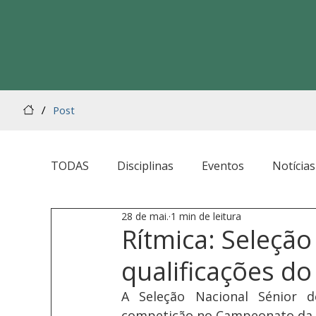
/
Post
TODAS
Disciplinas
Eventos
Notícias
28 de mai.
1 min de leitura
Rítmica: Seleçã
qualificações d
A Seleção Nacional Sénior d
competição no Campeonato da Eu