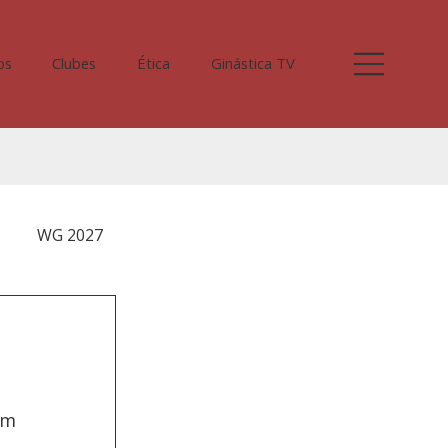
os
Clubes
Ética
Ginástica TV
WG 2027
m 