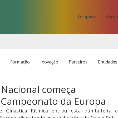
Disciplinas
Event
Formação
Inovação
Parceiros
Entidades
o Nacional começa
o Campeonato da Europa
e Ginástica Rítmica entrou esta quinta-feira e
ropa, disputando as qualificações de Arco e Bola.