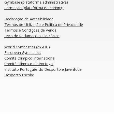
Gymbase (plataforma administrativa)
mica: Seleção Nacional
Rítmica: Rita Ara
Formação (plataforma e-Learning)
 Varna pronta para o
termina Taça do
mpeonato da Europa
Portimão em 17º 
Declaração de Acessibilidade
​Termos de Utilização e Política de Privacidade
Termos e Condições de Venda
Livro de Reclamações Eletrónico
​World Gymnastics (ex-FIG)
European Gymnastics
Comité Olímpico Internacional
Comité Olímpico de Portugal
Instituto Português do Desporto e Juventude
Desporto Escolar