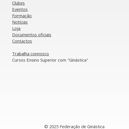
Clubes
Rítmica: Gabriela Lucas
Rít
Eventos
conquista 10°lugar no
em
Formação
Campeonato da Europa
Ca
Notícias
Loja
Documentos oficiais​
​Contactos
​Trabalha connosco
​Cursos Ensino Superior com "Ginástica"
© 2025 Federação de Ginástica