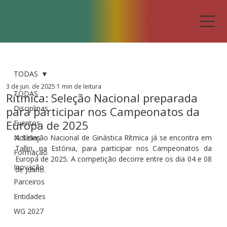
TODAS
3 de jun. de 2025
1 min de leitura
TODAS
Rítmica: Seleção Nacional preparada
Disciplinas
para participar nos Campeonatos da
Europa de 2025
Eventos
Notícias
A Seleção Nacional de Ginástica Rítmica já se encontra em 
Tallin, na Estónia, para participar nos Campeonatos da 
Formação
Europa de 2025. A competição decorre entre os dia 04 e 08 
Inovação
de junho.
Parceiros
Entidades
WG 2027