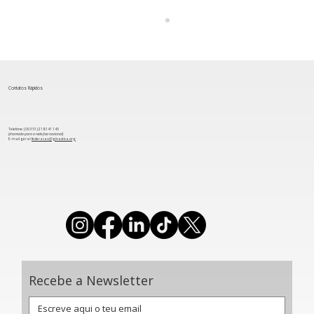
Contatos Rápidos
Telefone: (00 351) 218 141 145
(chamada para a rede fixa nacional)
​E-mail geral:
federacao@ginastica.org
Rita Araújo conquista 21º lugar na Taça
do Mundo de Ginástica Rítmica
Recebe a Newsletter