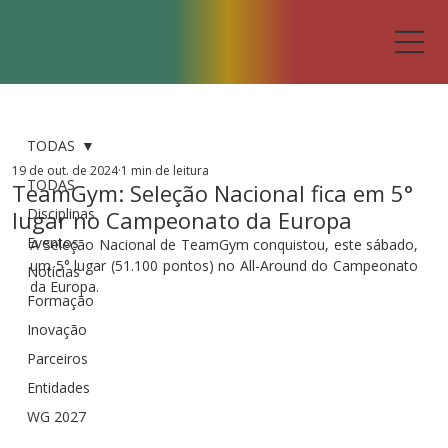
TODAS
19 de out. de 2024
1 min de leitura
TODAS
TeamGym: Seleção Nacional fica em 5°
Disciplinas
lugar no Campeonato da Europa
Eventos
A Seleção Nacional de TeamGym conquistou, este sábado, 
um 5° lugar (51.100 pontos) no All-Around do Campeonato 
Notícias
da Europa.
Formação
Inovação
Parceiros
Entidades
WG 2027