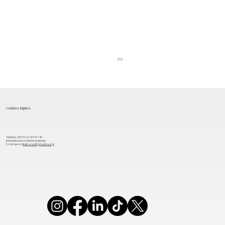
Contatos Rápidos
Telefone: (00 351) 218 141 145
(chamada para a rede fixa nacional)
​E-mail geral:
federacao@ginastica.org
TeamGym: Seleção Nacional Júnior
termina Campeonato da Europa em
10° lugar