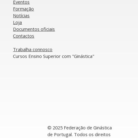
Eventos
garante 8 lugares nas finais
pr
Formação
da Taça do Mundo
Ta
Notícias
Loja
Documentos oficiais​
​Contactos
​Trabalha connosco
​Cursos Ensino Superior com "Ginástica"
© 2025 Federação de Ginástica
de Portugal. Todos os direitos