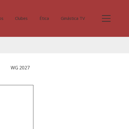
os
Clubes
Ética
Ginástica TV
WG 2027