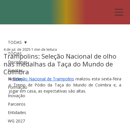
TODAS
4 de jul. de 2025
1 min de leitura
TODAS
Trampolins: Seleção Nacional de olho
Disciplinas
nas medalhas da Taça do Mundo de
Coimbra
Eventos
Notícias
A 
Seleção Nacional de Trampolins
 realizou esta sexta-feira 
o Treino de Pódio da Taça do Mundo de Coimbra e, a 
Formação
jogar em casa, as expectativas são altas.
Inovação
Parceiros
Entidades
WG 2027