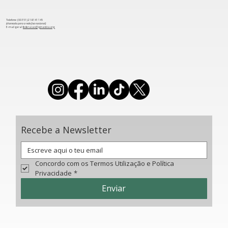
Telefone: (00 351) 218 141 145
(chamada para a rede fixa nacional)
​E-mail geral:
federacao@ginastica.org
FGP no Brasil para promover WGFLC
2025 e WG 2027
Recebe a Newsletter
Concordo com os Termos Utilização e Política 
Privacidade
*
Enviar