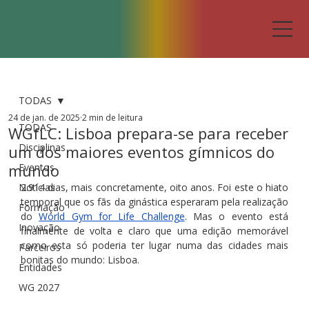
TODAS
24 de jan. de 2025
2 min de leitura
TODAS
WGfLC: Lisboa prepara-se para receber
Disciplinas
um dos maiores eventos gímnicos do
mundo
Eventos
Notícias
2.914 dias, mais concretamente, oito anos. Foi este o hiato 
temporal que os fãs da ginástica esperaram pela realização 
Formação
do 
World Gym for Life Challenge
. Mas o evento está 
Inovação
finalmente de volta e claro que uma edição memorável 
como esta só poderia ter lugar numa das cidades mais 
Parceiros
bonitas do mundo: Lisboa.
Entidades
WG 2027