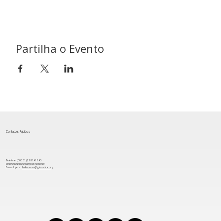
Partilha o Evento
Contatos Rápidos
Telefone: (00 351) 218 141 145
(chamada para a rede fixa nacional)
​E-mail geral:
federacao@ginastica.org