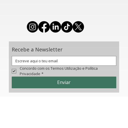
Telefone: (00 351) 218 141 145
(chamada para a rede fixa nacional)
​E-mail geral:
federacao@ginastica.org
Recebe a Newsletter
Concordo com os Termos Utilização e Política 
Privacidade
*
Enviar
© 2025 Federação de Ginástica de Portugal. Todos os direitos reservados.