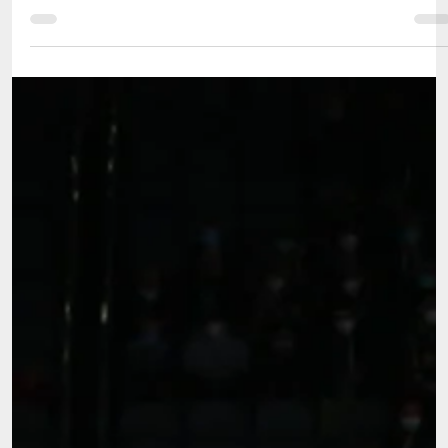
2 de dez. de 2021
2 min de leitura
Seniores nas finais do Europeu de TeamGym