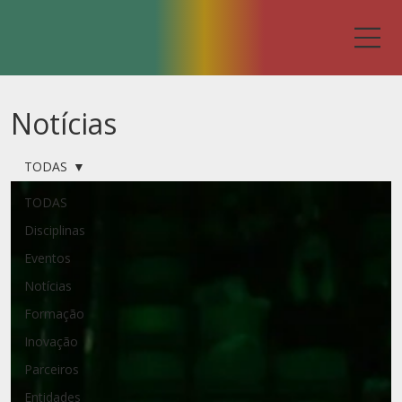
Notícias
TODAS
TODAS
Disciplinas
Eventos
Notícias
Formação
Inovação
Parceiros
Entidades