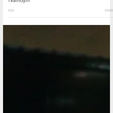
3 de dez. de 2021
2 min de leitura
Juniores – 6.º lugar para Portugal no Europeu de
TeamGym