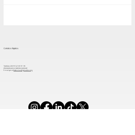
Comissão Técnica do Golden Age 2022 na
Madeira!
Contatos Rápidos
Telefone: (00 351) 218 141 145
(chamada para a rede fixa nacional)
​E-mail geral:
federacao@ginastica.org