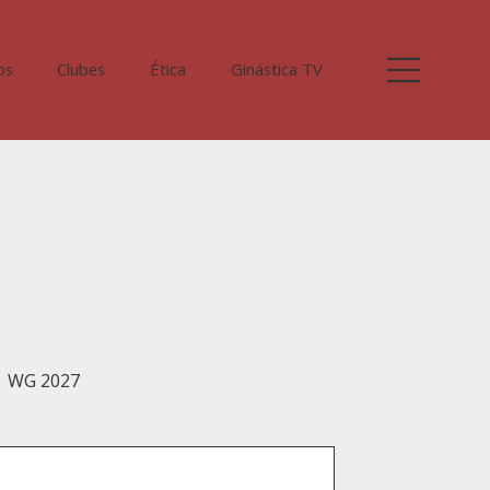
os
Clubes
Ética
Ginástica TV
WG 2027