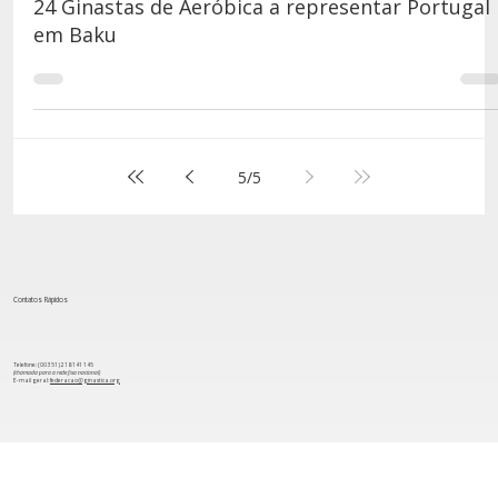
21 de mai. de 2021
2 min de leitura
24 Ginastas de Aeróbica a representar Portugal
em Baku
5
/
5
Contatos Rápidos
Telefone: (00 351) 218 141 145
(chamada para a rede fixa nacional)
​E-mail geral:
federacao@ginastica.org