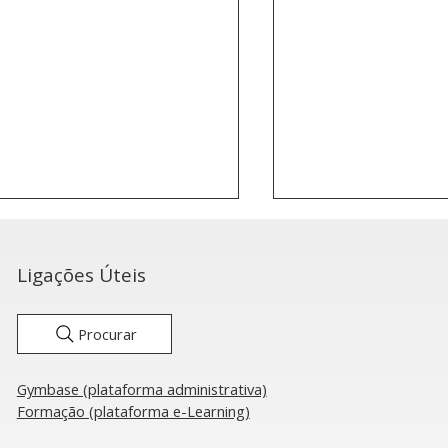
Ligações Úteis
Procurar
Gymbase (plataforma administrativa)
róbica: Grupo português
Aeróbica: Portug
Formação (plataforma e-Learning)
nquista Medalha de
seis finais na Ta
onze na Taça do Mundo
Mundo de Orade