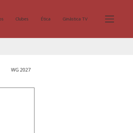
os
Clubes
Ética
Ginástica TV
WG 2027