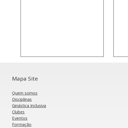
Mapa Site
Quem somos
Disciplinas
Ginástica Inclusiva
Clubes
Artística: Seleção Nacional
Ae
Eventos
Masculina em estágio de
co
Formação
preparação para o Europeu
Br