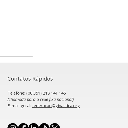
Contatos Rápidos
Telefone: (00 351) 218 141 145
(chamada para a rede fixa nacional)
​E-mail geral:
federacao@ginastica.org
al garante
ça do
a