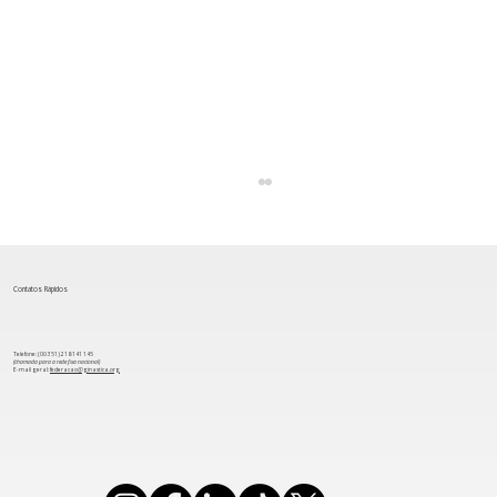
Contatos Rápidos
Telefone: (00 351) 218 141 145
(chamada para a rede fixa nacional)
​E-mail geral:
federacao@ginastica.org
Ginástica portuguesa nomeada para
três prémios “Gymnast Of the Year
2024”