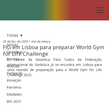
TODAS
25 de fev. de 2025
1 min de leitura
TODAS
FIG em Lisboa para preparar World Gym
Disciplinas
for Life Challenge
Eventos
O Comité da Ginástica Para Todos da Federação 
Internacional de Ginástica já se encontra em Lisboa para 
Notícias
uma reunião de preparação para o World Gym for Life 
Formação
Challenge 2025.
Inovação
Parceiros
Entidades
WG 2027