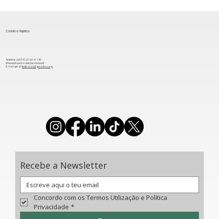
Contatos Rápidos
Telefone: (00 351) 218 141 145
(chamada para a rede fixa nacional)
​E-mail geral:
federacao@ginastica.org
Portugal representado por cinco ginastas no
Campeonato do Mundo de Ginástica Artística
Recebe a Newsletter
Concordo com os Termos Utilização e Política 
Privacidade
*