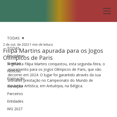
TODAS
2 de out. de 2023
1 min de leitura
TODAS
Filipa Martins apurada para os Jogos
Disciplinas
Olímpicos de Paris
Eventos
A ginasta Filipa Martins conquistou, esta segunda-feira, o 
apuramento para os Jogos Olímpicos de Paris, que vão 
Notícias
decorrer em 2024. O lugar foi garantido através da sua 
Formação
brilhante prestação no Campeonato do Mundo de 
Ginástica Artística, em Antuérpia, na Bélgica.
Inovação
Parceiros
Entidades
WG 2027