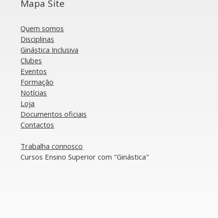
Mapa Site
Quem somos
Disciplinas
Ginástica Inclusiva
Clubes
Manuel Santos não
Po
Eventos
completa Campeonato da
lu
Formação
Europa de Ginástica
Eu
Notícias
Artística
Art
Loja
Documentos oficiais​
​Contactos
​Trabalha connosco
​Cursos Ensino Superior com "Ginástica"