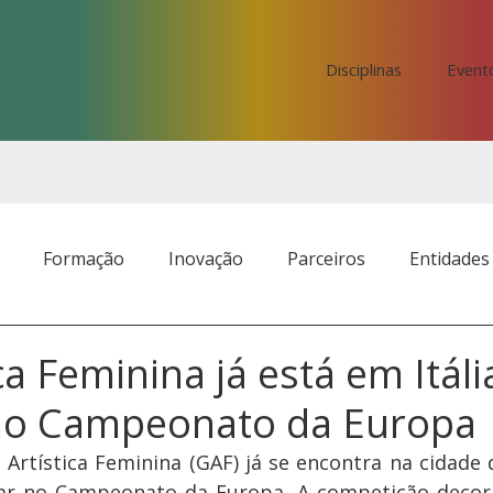
Disciplinas
Event
Formação
Inovação
Parceiros
Entidades
ca Feminina já está em Itáli
 no Campeonato da Europa
 Artística Feminina (GAF) já se encontra na cidade d
ipar no Campeonato da Europa. A competição decorr