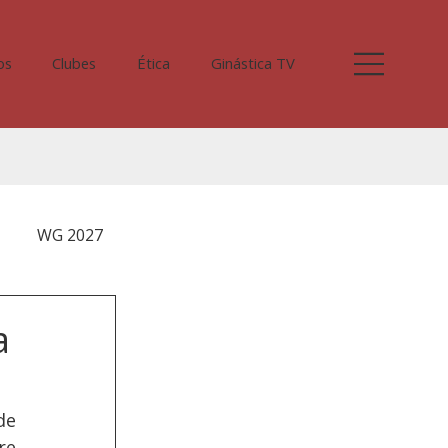
os
Clubes
Ética
Ginástica TV
WG 2027
a
e 
e 