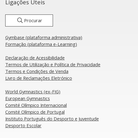
Ligações Úteis
Procurar
Gymbase (plataforma administrativa)
rtugal conquista 23°
GAM: Seleção Nac
Formação (plataforma e-Learning)
gar no Campeonato da
pronta para o ar
ropa de Ginástica
Campeonato da 
Declaração de Acessibilidade
ística Masculina
​Termos de Utilização e Política de Privacidade
Termos e Condições de Venda
Livro de Reclamações Eletrónico
​World Gymnastics (ex-FIG)
European Gymnastics
Comité Olímpico Internacional
Comité Olímpico de Portugal
Instituto Português do Desporto e Juventude
Desporto Escolar