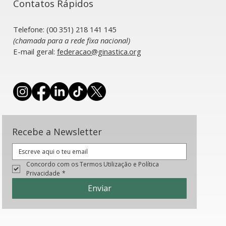
Contatos Rápidos
Telefone: (00 351) 218 141 145
(chamada para a rede fixa nacional)
​E-mail geral:
federacao@ginastica.org
ional está
ranque do
Europa
Recebe a Newsletter
Concordo com os Termos Utilização e Política 
Privacidade
*
Enviar