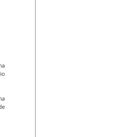
a 
o 
a 
e 