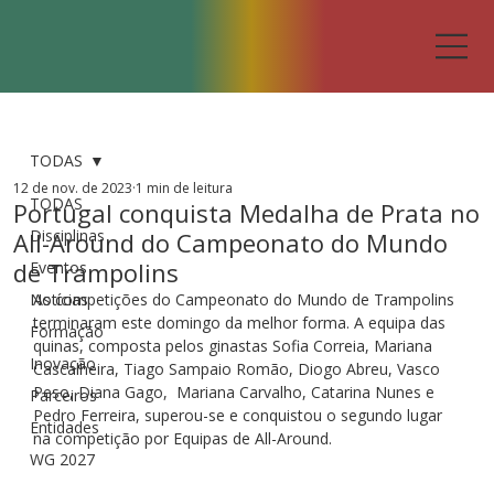
TODAS
12 de nov. de 2023
1 min de leitura
TODAS
Portugal conquista Medalha de Prata no
Disciplinas
All-Around do Campeonato do Mundo
de Trampolins
Eventos
Notícias
As competições do Campeonato do Mundo de Trampolins 
terminaram este domingo da melhor forma. A equipa das 
Formação
quinas, composta pelos ginastas Sofia Correia, Mariana 
Inovação
Cascalheira, Tiago Sampaio Romão, Diogo Abreu, Vasco 
Peso, Diana Gago,  Mariana Carvalho, Catarina Nunes e 
Parceiros
Pedro Ferreira, superou-se e conquistou o segundo lugar 
Entidades
na competição por Equipas de All-Around.
WG 2027