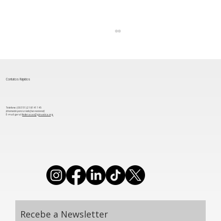
Contatos Rápidos
Telefone: (00 351) 218 141 145
(chamada para a rede fixa nacional)
​E-mail geral:
federacao@ginastica.org
Aeróbica: Portugal garante seis finais
na Taça do Mundo de Oradea
Recebe a Newsletter