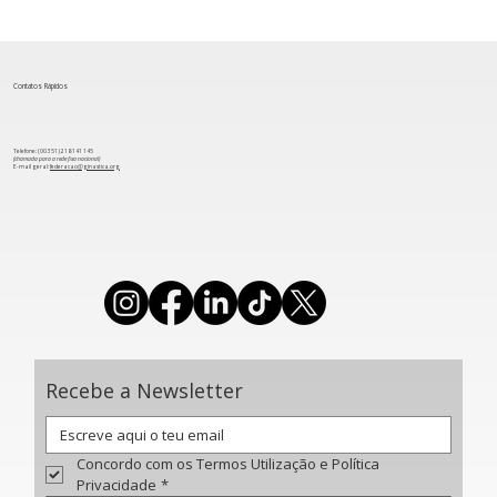
Contatos Rápidos
Telefone: (00 351) 218 141 145
(chamada para a rede fixa nacional)
​E-mail geral:
federacao@ginastica.org
Seleção Nacional de Trampolins
preparada para entrar em ação na
última Taça do Mundo da temporada
Recebe a Newsletter
Concordo com os Termos Utilização e Política 
Privacidade
*