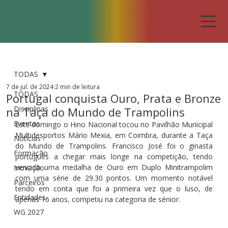
TODAS
7 de jul. de 2024
2 min de leitura
TODAS
Portugal conquista Ouro, Prata e Bronze
Disciplinas
na Taça do Mundo de Trampolins
Eventos
Este domingo o Hino Nacional tocou no Pavilhão Municipal 
Multidesportos Mário Mexia, em Coimbra, durante a Taça 
Notícias
do Mundo de Trampolins. Francisco José foi o ginasta 
Formação
português a chegar mais longe na competição, tendo 
vencido uma medalha de Ouro em Duplo Minitrampolim 
Inovação
com uma série de 29.30 pontos. Um momento notável 
Parceiros
tendo em conta que foi a primeira vez que o luso, de 
Entidades
apenas 16 anos, competiu na categoria de sénior.
WG 2027