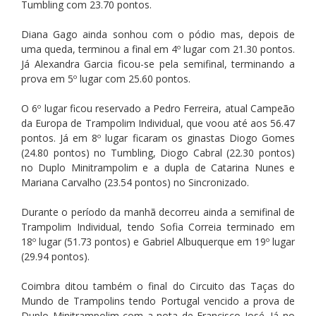
Tumbling com 23.70 pontos.
Diana Gago ainda sonhou com o pódio mas, depois de 
uma queda, terminou a final em 4º lugar com 21.30 pontos. 
Já Alexandra Garcia ficou-se pela semifinal, terminando a 
prova em 5º lugar com 25.60 pontos.
O 6º lugar ficou reservado a Pedro Ferreira, atual Campeão 
da Europa de Trampolim Individual, que voou até aos 56.47 
pontos. Já em 8º lugar ficaram os ginastas Diogo Gomes 
(24.80 pontos) no Tumbling, Diogo Cabral (22.30 pontos) 
no Duplo Minitrampolim e a dupla de Catarina Nunes e 
Mariana Carvalho (23.54 pontos) no Sincronizado.
Durante o período da manhã decorreu ainda a semifinal de 
Trampolim Individual, tendo Sofia Correia terminado em 
18º lugar (51.73 pontos) e Gabriel Albuquerque em 19º lugar 
(29.94 pontos).
Coimbra ditou também o final do Circuito das Taças do 
Mundo de Trampolins tendo Portugal vencido a prova de 
Duplo Minitrampolim com a nota de Francisco José. Já no 