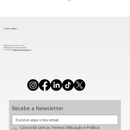
Contatos Rápidos
Telefone: (00 351) 218 141 145
(chamada para a rede fixa nacional)
​E-mail geral:
federacao@ginastica.org
Acrobática: Portugal conquista duas
medalhas de ouro na Competição
Europeia por Grupos de Idades
Recebe a Newsletter
Concordo com os Termos Utilização e Política 