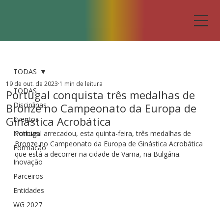
TODAS
19 de out. de 2023
1 min de leitura
TODAS
Portugal conquista três medalhas de
Disciplinas
Bronze no Campeonato da Europa de
Ginástica Acrobática
Eventos
Notícias
Portugal arrecadou, esta quinta-feira, três medalhas de 
Bronze no Campeonato da Europa de Ginástica Acrobática 
Formação
que está a decorrer na cidade de Varna, na Bulgária.
Inovação
Parceiros
Entidades
WG 2027