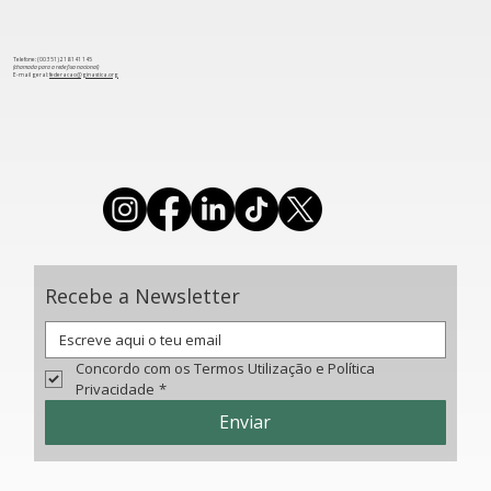
Telefone: (00 351) 218 141 145
(chamada para a rede fixa nacional)
​E-mail geral:
federacao@ginastica.org
Almada consagrou as equipas
vencedoras da Taça de Portugal e I
Open de Conjuntos de Rítmica
Recebe a Newsletter
Concordo com os Termos Utilização e Política 
Privacidade
*
Enviar