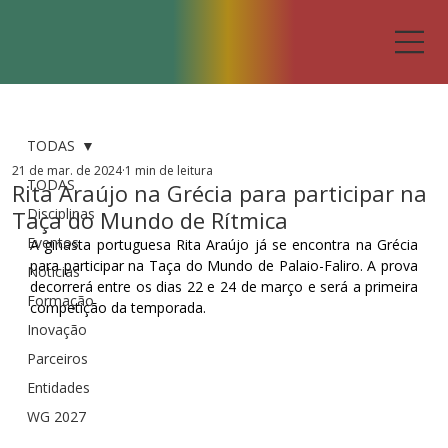
TODAS
21 de mar. de 2024
1 min de leitura
TODAS
Rita Araújo na Grécia para participar na
Disciplinas
Taça do Mundo de Rítmica
Eventos
A ginasta portuguesa Rita Araújo já se encontra na Grécia 
para participar na Taça do Mundo de Palaio-Faliro. A prova 
Notícias
decorrerá entre os dias 22 e 24 de março e será a primeira 
Formação
competição da temporada.
Inovação
Parceiros
Entidades
WG 2027