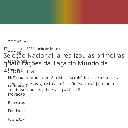
TODAS
17 de mai. de 2024
1 min de leitura
TODAS
Seleção Nacional já realizou as primeiras
Disciplinas
qualificações da Taça do Mundo de
Acrobática
Eventos
Notícias
A Taça do Mundo de Ginástica Acrobática teve início esta 
sexta-feira e os ginastas da Seleção Nacional já pisaram o 
Formação
praticável para as primeiras qualificações.
Inovação
Parceiros
Entidades
WG 2027