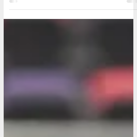
19 de nov. de 2021
2 min de leitura
Mundial Trampolins - Portugal fecha 2.º dia com
Prata e mais duas finais alcançadas