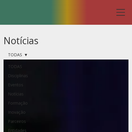
Notícias
TODAS
TODAS
Disciplinas
Eventos
Notícias
Formação
Inovação
Parceiros
Entidades