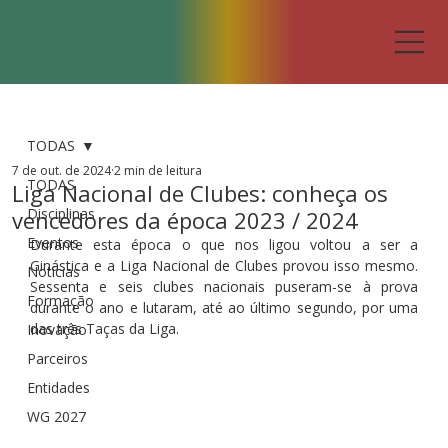
TODAS
7 de out. de 2024
2 min de leitura
TODAS
Liga Nacional de Clubes: conheça os
Disciplinas
vencedores da época 2023 / 2024
Eventos
Durante esta época o que nos ligou voltou a ser a 
Ginástica e a Liga Nacional de Clubes provou isso mesmo. 
Notícias
Sessenta e seis clubes nacionais puseram-se à prova 
Formação
durante o ano e lutaram, até ao último segundo, por uma 
das três Taças da Liga. 
Inovação
Parceiros
Entidades
WG 2027