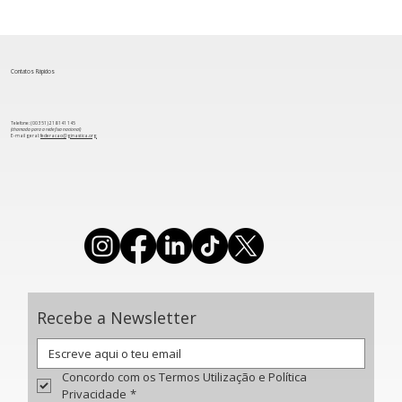
Contatos Rápidos
Telefone: (00 351) 218 141 145
(chamada para a rede fixa nacional)
​E-mail geral:
federacao@ginastica.org
Resultados da 1ª edição da Liga
Nacional de Clubes de Ginástica
Recebe a Newsletter
Concordo com os Termos Utilização e Política 
Privacidade
*