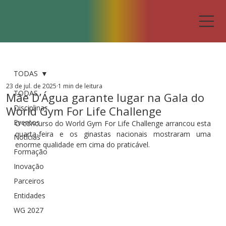
TODAS
23 de jul. de 2025
1 min de leitura
TODAS
Mãe D’Água garante lugar na Gala do
Disciplinas
World Gym For Life Challenge
Eventos
O concurso do World Gym For Life Challenge arrancou esta 
quarta-feira e os ginastas nacionais mostraram uma 
Notícias
enorme qualidade em cima do praticável.
Formação
Inovação
Parceiros
Entidades
WG 2027