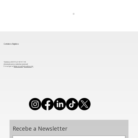
Contatos Rápidos
Telefone: (00 351) 218 141 145
(chamada para a rede fixa nacional)
​E-mail geral:
federacao@ginastica.org
Lisboa enche-se de cor e movimento
com desfile de abertura do World Gym
for Life Challenge
Recebe a Newsletter