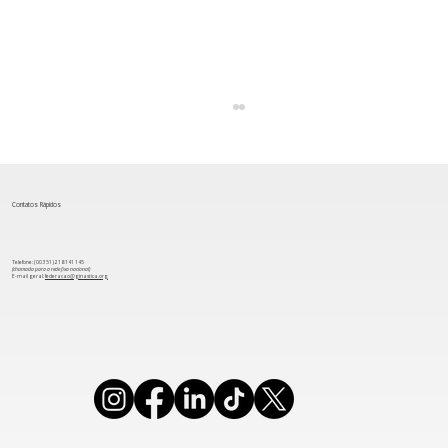
Contatos Rápidos
Telefone: (00 351) 218 141 145
(chamada para a rede fixa nacional)
​E-mail geral:
federacao@ginastica.org
Ginástica portuguesa bate recordes
em 2024 e projeta Gymnaestrada 2027