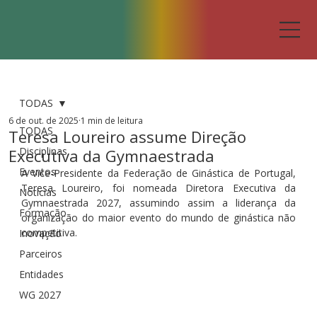
TODAS
6 de out. de 2025
1 min de leitura
TODAS
Teresa Loureiro assume Direção
Disciplinas
Executiva da Gymnaestrada
Eventos
A Vice-Presidente da Federação de Ginástica de Portugal, 
Teresa Loureiro, foi nomeada Diretora Executiva da 
Notícias
Gymnaestrada 2027, assumindo assim a liderança da 
Formação
organização do maior evento do mundo de ginástica não 
competitiva.
Inovação
Parceiros
Entidades
WG 2027