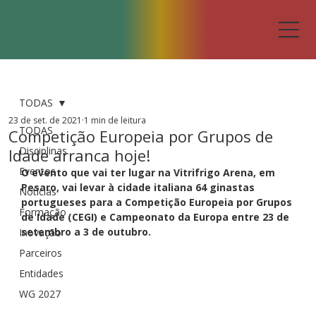
TODAS
23 de set. de 2021
1 min de leitura
TODAS
Competição Europeia por Grupos de
Disciplinas
Idade arranca hoje!
Eventos
O evento que vai ter lugar na Vitrifrigo Arena, em 
Pesaro, vai levar à cidade italiana 64 ginastas 
Notícias
portugueses para a Competição Europeia por Grupos 
Formação
de Idade (CEGI) e Campeonato da Europa entre 23 de 
setembro a 3 de outubro. 
Inovação
Parceiros
Entidades
WG 2027