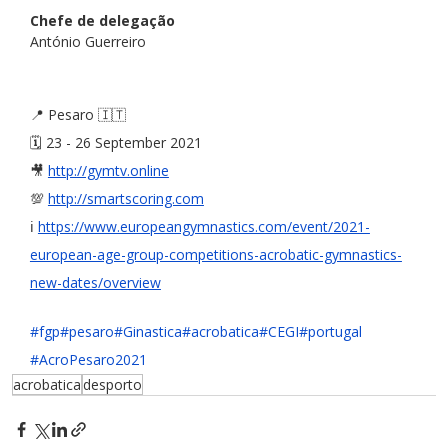
Chefe de delegação
António Guerreiro
📍 Pesaro 🇮🇹
🗓️ 23 - 26 September 2021
🎥 
http://gymtv.online
💯 
http://smartscoring.com
ℹ️ 
https://www.europeangymnastics.com/event/2021-
european-age-group-competitions-acrobatic-gymnastics-
new-dates/overview
#fgp
#pesaro
#Ginastica
#acrobatica
#CEGI
#portugal
#AcroPesaro2021
acrobatica
desporto