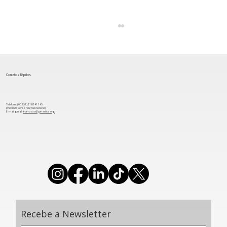
Contatos Rápidos
Telefone: (00 351) 218 141 145
(chamada para a rede fixa nacional)
​E-mail geral:
federacao@ginastica.org
Aeróbica: Grupo português conquista
Medalha de Bronze na Taça do Mundo
de Oradea
Recebe a Newsletter