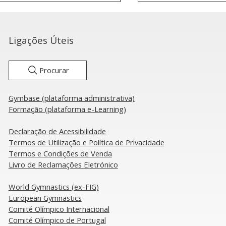
Ligações Úteis
Procurar
Gymbase (plataforma administrativa)
 bilhetes para o World
Faltam 100 dias 
Formação (plataforma e-Learning)
 For Life Challenge já
World Gym For Li
tão à venda.
Challenge
Declaração de Acessibilidade
​Termos de Utilização e Política de Privacidade
Termos e Condições de Venda
Livro de Reclamações Eletrónico
​World Gymnastics (ex-FIG)
European Gymnastics
Comité Olímpico Internacional
Comité Olímpico de Portugal