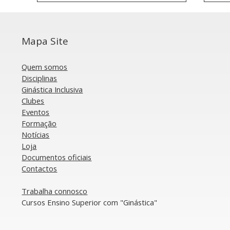
Mapa Site
Quem somos
Disciplinas
Ginástica Inclusiva
Clubes
UNESCO concede
Os
Eventos
patrocínio ao World Gym
Gym
Formação
for Life Challenge
es
Notícias
Loja
Documentos oficiais​
​Contactos
​Trabalha connosco
​Cursos Ensino Superior com "Ginástica"