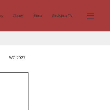
os
Clubes
Ética
Ginástica TV
WG 2027