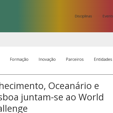
Disciplinas
Event
Formação
Inovação
Parceiros
Entidades
hecimento, Oceanário e
isboa juntam-se ao World
allenge