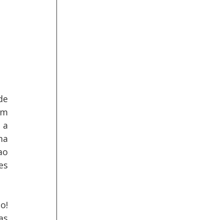
e 
m 
a 
a 
o 
s 
! 
s 