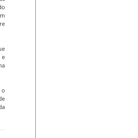
o 
m 
e 
e 
e 
a 
o 
e 
a 