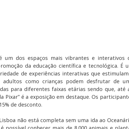
 um dos espaços mais vibrantes e interativos d
omoção da educação científica e tecnológica. É u
riedade de experiências interativas que estimulam 
o adultos como crianças podem desfrutar de um
das para diferentes faixas etárias sendo que, até a
da Pixar” é a exposição em destaque. Os participante
15% de desconto.
Lisboa não está completa sem uma ida ao Oceanário
 possível conhecer mais de 8.000 animais e planta